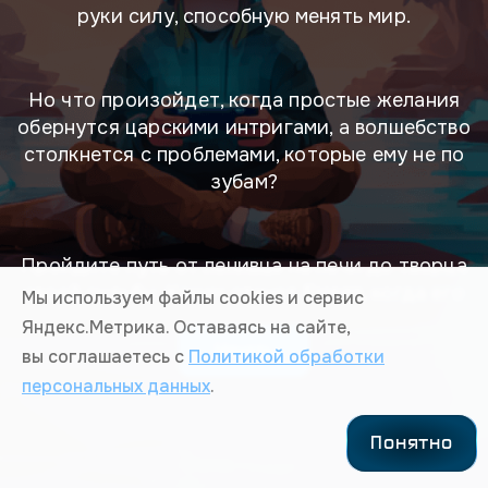
руки силу, способную менять мир.
Но что произойдет, когда простые желания
обернутся царскими интригами, а волшебство
столкнется с проблемами, которые ему не по
зубам?
Пройдите путь от ленивца на печи до творца
своей судьбы. Каким станет Емеля, когда его
Мы используем файлы cookies и сервис
настоящее "хотенье" будет испытано на
Яндекс.Метрика. Оставаясь на сайте,
прочность? Судьба целого царства зависит от
Начать
вы соглашаетесь с
Политикой обработки
вашего выбора.
персональных данных
.
Понятно
Автор: Артём Сергеев