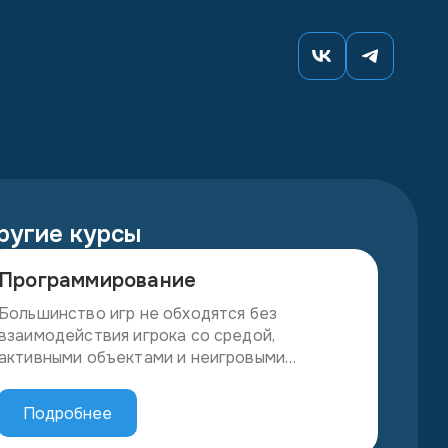
ругие курсы
Программирование
Большинство игр не обходятся без
взаимодействия игрока со средой,
активными объектами и неигровыми
персонажами (NPC). Зачастую это
предполагает программирование поведения
Подробнее
автономных персонажей или агентов,
разработку алгоритмов разной сложности