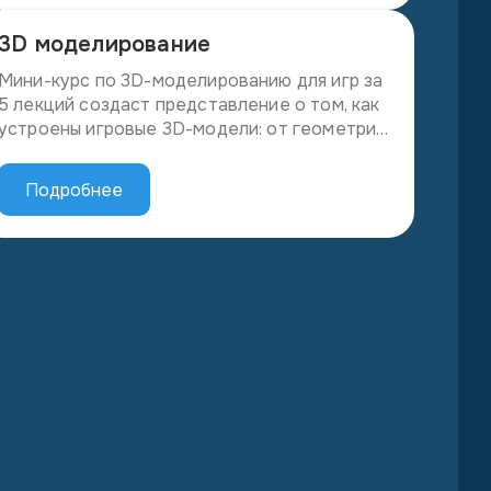
или даже применение технологий
3D моделирование
искусственного интеллекта.
Мини-курс по 3D-моделированию для игр за
5 лекций создаст представление о том, как
устроены игровые 3D-модели: от геометрии
и текстур до анимации и скелета. Будут
рассмотрены существующие способы
Подробнее
представления 3D в компьютерной графике
и объяснить, почему в играх используется
полигональное моделирование и как оно
устроено.