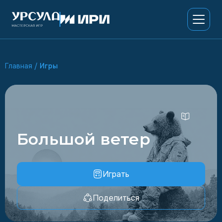
Главная
/
Игры
Большой ветер
Играть
Поделиться