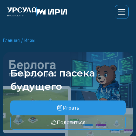
Главная
/
Игры
Берлога: пасека
будущего
Играть
Поделиться