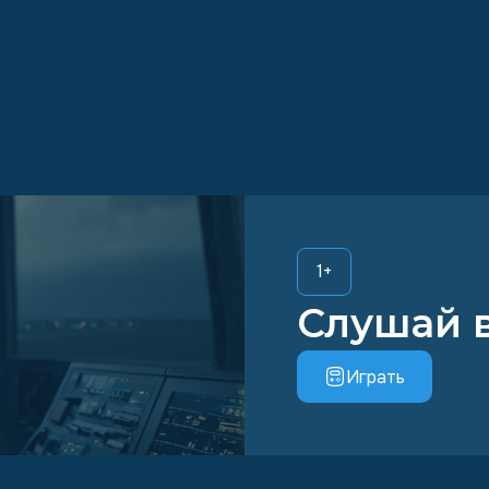
1
+
Слушай 
Играть