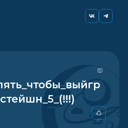
пять_чтобы_выйгр
стейшн_5_(!!!)