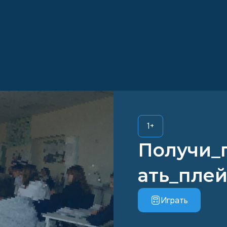
1
+
Получи_
ать_плей
Играть