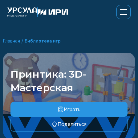
Главная
/
Библиотека игр
Принтика: 3D-
Мастерская
Играть
Поделиться